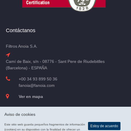
Contáctanos
Filtros Anoia S.A.
Camí de Baix, s/n - 08776 - Sant Pere de Riudebitlles
(Barcelona) - ESPAÑA
+00 34 93 899 50 36
fanoia@fanoia.com
Ver en mapa
Aviso de cookies
Este sitio web guarda pequeños fragmentos de información
Estoy de acuerdo
© Copyright 2019 Filtros Anoia. Todos los derechos reservados.
(cookies) en su dispositivo con la finalidad de ofrecer un